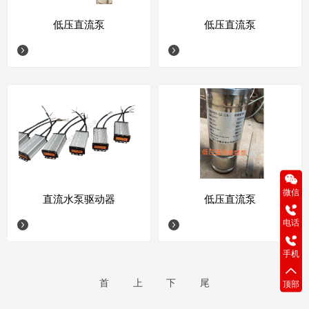
低压直流泵
低压直流泵
微信
直流水泵驱动器
低压直流泵
40
电话
1
手机
首
上
下
尾
顶部